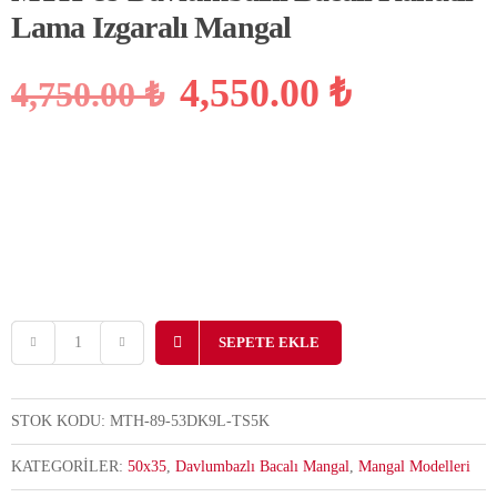
Lama Izgaralı Mangal
Orijinal
Şu
4,550.00
₺
4,750.00
₺
fiyat:
andaki
4,750.00 ₺.
fiyat:
4,550.00
SEPETE EKLE
STOK KODU:
MTH-89-53DK9L‐TS5K
KATEGORILER:
50x35
,
Davlumbazlı Bacalı Mangal
,
Mangal Modelleri