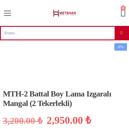
0
-8%
MTH-2 Battal Boy Lama Izgaralı
Mangal (2 Tekerlekli)
Orijinal
Şu
2,950.00
₺
3,200.00
₺