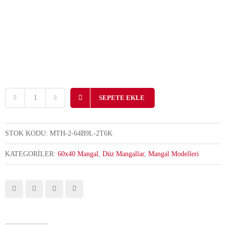
fiyat:
andaki
3,200.00 ₺.
fiyat:
2,950.00
SEPETE EKLE
STOK KODU:
MTH-2-64B9L‐2T6K
KATEGORILER:
60x40 Mangal
,
Düz Mangallar
,
Mangal Modelleri