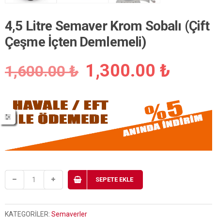
4,5 Litre Semaver Krom Sobalı (Çift
Çeşme İçten Demlemeli)
Orijinal
Şu
1,300.00
₺
1,600.00
₺
fiyat:
andak
1,600.00 ₺.
fiyat:
1,300
SEPETE EKLE
KATEGORILER:
Semaverler