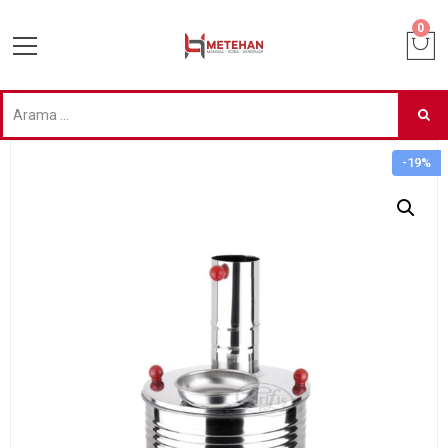
0
-19%